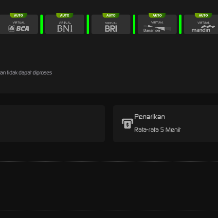
an tidak dapat diproses
Penarikan
Rata-rata 5 Menit