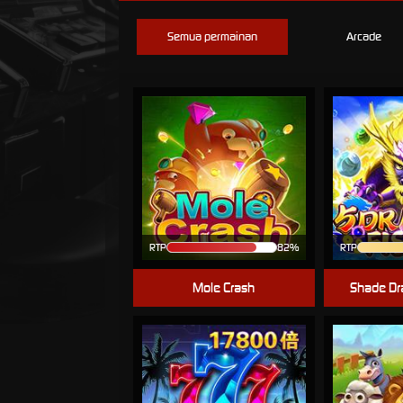
Semua permainan
Arcade
RTP
82%
RTP
Mole Crash
Shade Dr