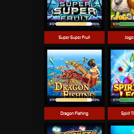
RTP
86%
RTP
Super Super Fruit
Jogo
RTP
89%
RTP
Dragon Fishing
Spirit