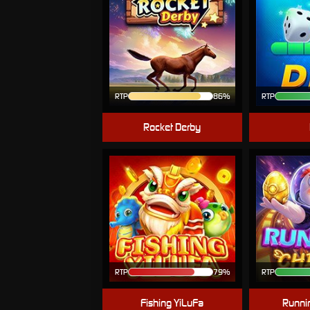
RTP
86%
RTP
Rocket Derby
RTP
79%
RTP
Fishing YiLuFa
Runni