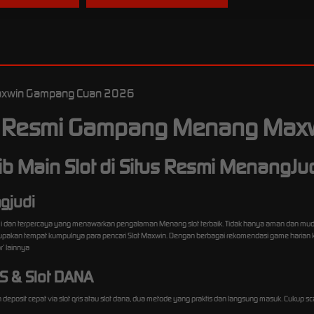
r Maxwin Gampang Cuan 2026
ot Resmi Gampang Menang Maxw
Main Slot di Situs Resmi MenangJu
gjudi
resmi dan terpercaya yang menawarkan pengalaman Menang slot terbaik. Tidak hanya aman dan mud
rupakan tempat kumpulnya para pencari Slot Maxwin. Dengan berbagai rekomendasi game harian 
r’ lainnya
IS & Slot DANA
osit cepat via slot qris atau slot dana, dua metode yang praktis dan langsung masuk. Cukup scan 