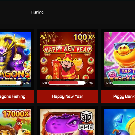
Fishing
87%
RTP
82%
RTP
agons Fishing
Happy New Year
Piggy Bank