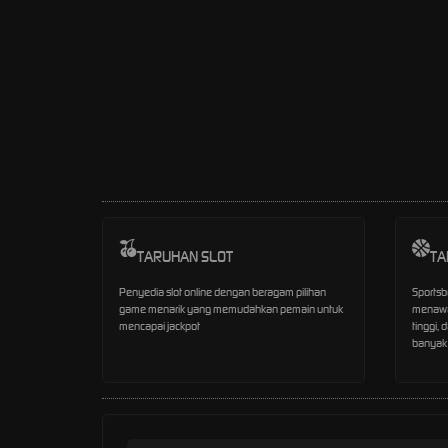
TARUHAN SLOT
TA
Penyedia slot online dengan beragam pilihan
Sportsb
game menarik yang memudahkan pemain untuk
menawar
mencapai jackpot
tinggi,
banyak 