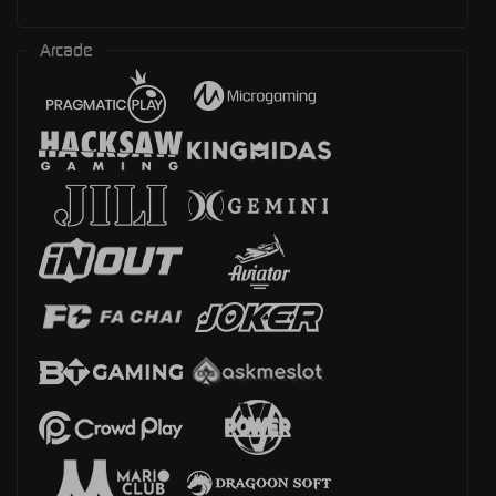
Arcade