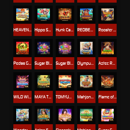
HEAVENLY FEAST WITH WUKONG
Hippo Splash
Hunk Cai Shen
REDBEARD TREASURE
Rooster Blitz
Pedas Gila
Sugar Blast
Sugar Blast Frenzy
Olympus Fortune
Aztec Rush Bonanza
WILD WITCH SUGAR BONANZA
MAYA TEMPLE OF FORTUNE
TOMYUM BONANZA
Mahjong Beauty
Flame of Fortune