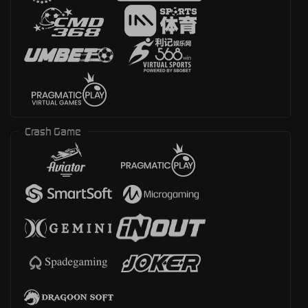
Crash Game