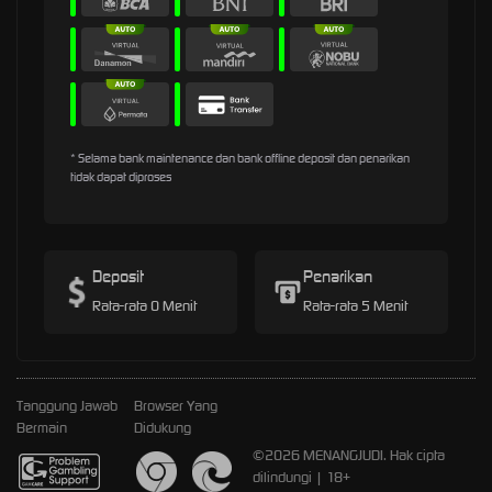
* Selama bank maintenance dan bank offline deposit dan penarikan
tidak dapat diproses
Deposit
Penarikan
Rata-rata 0 Menit
Rata-rata 5 Menit
Tanggung Jawab
Browser Yang
Bermain
Didukung
©2026 MENANGJUDI. Hak cipta
dilindungi | 18+