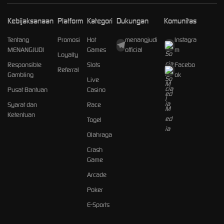
Kebijaksanaan
Platform
Kategori
Dukungan
Komunitas
Tentang
Promosi
Hot
menangjudi
Instagra
MENANGJUDI
Games
official
m
Loyalty
Responsible
Slots
Facebo
Referral
Gambling
ok
Live
Pusat Bantuan
Casino
Syarat dan
Race
Ketentuan
Togel
Olahraga
Crash
Game
Arcade
Poker
E-Sports