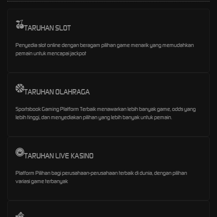
TARUHAN SLOT
Penyedia slot online dengan beragam pilihan game menarik yang memudahkan
pemain untuk mencapai jackpot
TARUHAN OLAHRAGA
Sportsbook Gaming Platform Terbaik menawarkan lebih banyak game, odds yang
lebih tinggi, dan menyediakan pilihan yang lebih banyak untuk pemain.
TARUHAN LIVE KASINO
Platform Pilihan bagi perusahaan-perusahaan terbaik di dunia, dengan pilihan
variasi game terbanyak