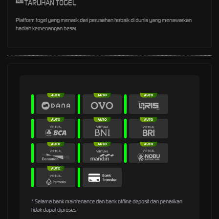
TARUHAN TOGEL
Platform togel yang menarik dari perusahan terbaik di dunia yang menawarkan
hadiah kemenangan besar
* Selama bank maintenance dan bank offline deposit dan penarikan
tidak dapat diproses