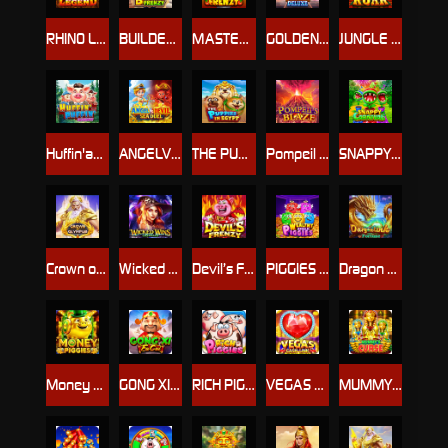
RHINO LEGEND
BUILDER'S FRENZY
MASTER CHEF FRENZY
GOLDEN TRAIN DELUXE
JUNGLE ROAR
Huffin'and Puffin'Jackpot
ANGELVSDEVIL SEA DUEL
THE PUPPIES IN EGYPT
Pompeil Blaze
SNAPPY CARNIVAL
Crown of Olympus
Wicked Wins: Crystals
Devil’s Frenzy
PIGGIES WEALTHY ANGELIC
Dragon Link Fortune
Money Piggies
GONG XI FA CAI
RICH PIGGIES
VEGAS CASH LINK
MUMMY'S CURSE