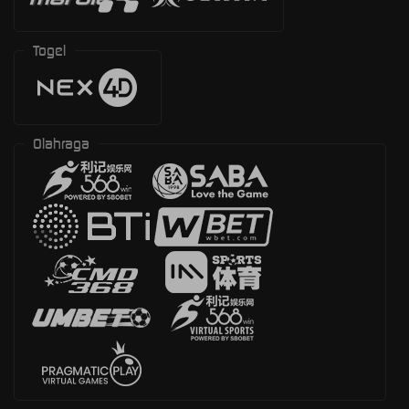
Togel
Olahraga