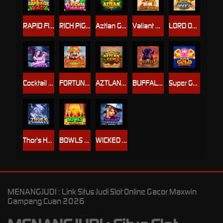
RAPID FIRE BLAST
RICH PIGGIES WORLD
Aztlan Gems
Valiant of Athena
LORD OF THE GODS
Cocktail City
FORTUNE GOD BLESSING
AZTLAN GEMS3
BUFFALO LEGEND
Super Gold Arowana
Thor's Hammer
BOWLS OF FORTUNE
WICKED RICHES
MENANGJUDI : Link Situs Judi Slot Online Gacor Maxwin
Gampang Cuan 2026