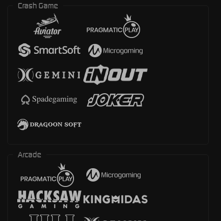
Crash Game
Arcade