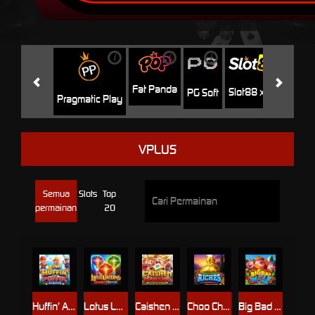
i
i
i
i
i
Facha
Fat Panda
Slot88 x PP
PG Soft
Pragmatic Play
VPLUS
Semua
Slots
Top
permainan
20
Huffin’ And Puffin’ Rising
Lotus Lanterns: Dragon's Fortune
Caishen Mahjong: Triple Luck
Choo Choo Riches
Big Bad Wolf