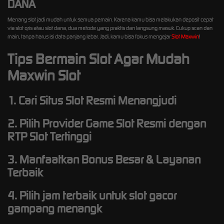
DANA
Menang slot jadi mudah untuk semua pemain. Karena kamu bisa melakukan deposit cepat
via slot qris atau slot dana, dua metode yang praktis dan langsung masuk. Cukup scan dan
main, tanpa harus isi data panjang lebar. Jadi, kamu bisa fokus mengejar
Slot Maxwin
!
Tips Bermain Slot Agar Mudah
Maxwin Slot
1. Cari Situs Slot Resmi Menangjudi
2. Pilih Provider Game Slot Resmi dengan
RTP Slot Tertinggi
3. Manfaatkan Bonus Besar & Layanan
Terbaik
4. Pilih jam terbaik untuk slot gacor
gampang menangk