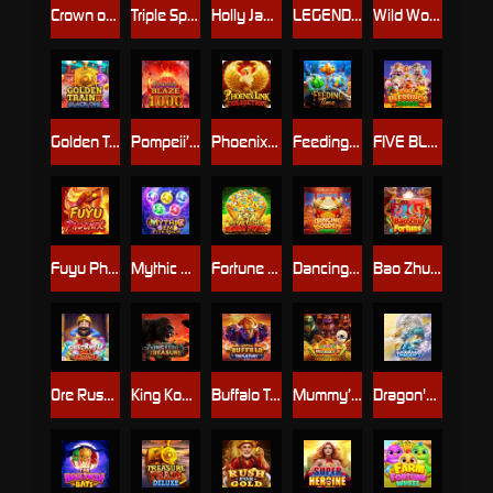
Crown of Hades
Triple Spin Xtreme
Holly Jackpot
LEGEND OF SPOOKY LINK
Wild Wolf Xtreme
Golden Train Ⅲ: Black Ore
Pompeii’s Blaze 1000
Phoenix Link - Collection
Feeding Time
FIVE BLESSINGS ARRIVE
Fuyu Phoenix
Mythic Gems: Five Realms
Fortune Gold Pots
Dancing Golden Drums
Bao Zhu Fortune
Ore Rush: Cart Collector
King Kong Treasure
Buffalo Triple Fury
Mummy’s Treasure Quest
Dragon's Blaze Link