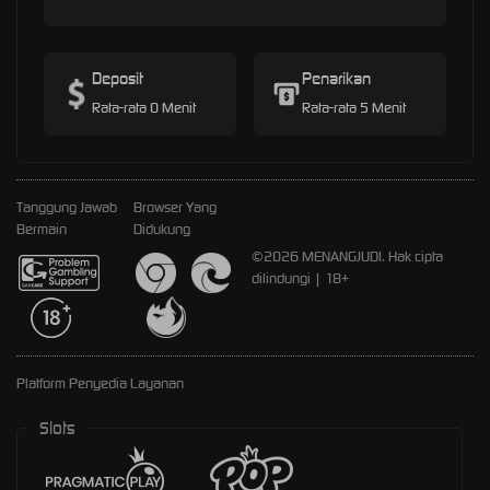
Deposit
Penarikan
Rata-rata 0 Menit
Rata-rata 5 Menit
Tanggung Jawab
Browser Yang
Bermain
Didukung
©2026 MENANGJUDI. Hak cipta
dilindungi | 18+
Platform Penyedia Layanan
Slots