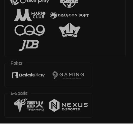
Poker
E-Sports