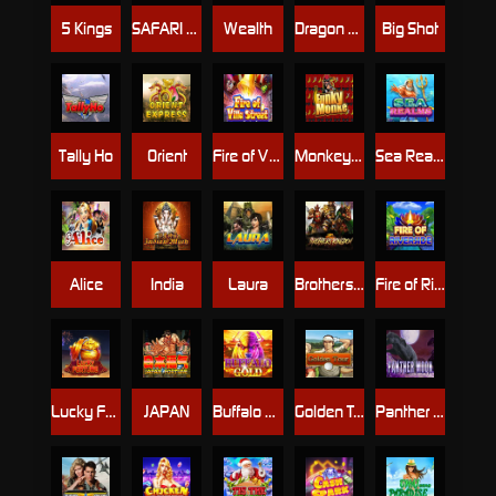
5 Kings
SAFARI Heat
Wealth
Dragon City
Big Shot
Tally Ho
Orient
Fire of Villa Street
Monkey Slots
Sea Realms
Alice
India
Laura
Brothers Kingdom
Fire of Riverside
Lucky Fortune
JAPAN
Buffalo Gold
Golden Tour
Panther Moon