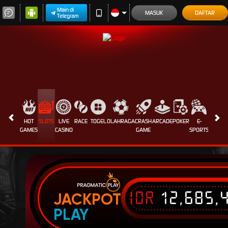
Main di
MASUK
DAFTAR
Telegram
HOT
SLOTS
LIVE
RACE
TOGEL
OLAHRAGA
CRASH
ARCADE
POKER
E-
PROMO
GAMES
CASINO
GAME
SPORTS
IDR
12,685,
JACKPOT
PLAY