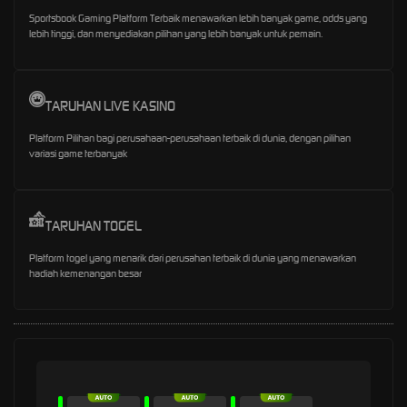
Sportsbook Gaming Platform Terbaik menawarkan lebih banyak game, odds yang
lebih tinggi, dan menyediakan pilihan yang lebih banyak untuk pemain.
TARUHAN LIVE KASINO
Platform Pilihan bagi perusahaan-perusahaan terbaik di dunia, dengan pilihan
variasi game terbanyak
TARUHAN TOGEL
Platform togel yang menarik dari perusahan terbaik di dunia yang menawarkan
hadiah kemenangan besar