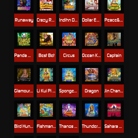
Runaway
Crazy Restaurant
Indihn Dkehming
Dollar Eagle
Peace&Long Life
Panda Magic II
Best Bet
Circus
Ocean King 3
Captain
Glamourous World
Li Kui Pi Yu
Spongebob
Dragon
Jin Chan Bu Yu
Bird Hunter
Fishman Wharf
Thanos Avengers
Thunder Dragon
Sahara Gold