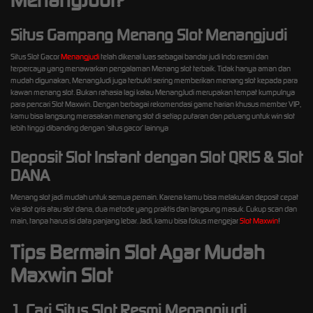
MenangJudi?
Situs Gampang Menang Slot Menangjudi
Situs Slot Gacor
Menangjudi
telah dikenal luas sebagai bandar judi Indo resmi dan
terpercaya yang menawarkan pengalaman Menang slot terbaik. Tidak hanya aman dan
mudah digunakan, MenangJudi juga terbukti sering memberikan menang slot kepada para
kawan menang slot. Bukan rahasia lagi kalau MenangJudi merupakan tempat kumpulnya
para pencari Slot Maxwin. Dengan berbagai rekomendasi game harian khusus member VIP,
kamu bisa langsung merasakan menang slot di setiap putaran dan peluang untuk win slot
lebih tinggi dibanding dengan ‘situs gacor’ lainnya
Deposit Slot Instant dengan Slot QRIS & Slot
DANA
Menang slot jadi mudah untuk semua pemain. Karena kamu bisa melakukan deposit cepat
via slot qris atau slot dana, dua metode yang praktis dan langsung masuk. Cukup scan dan
main, tanpa harus isi data panjang lebar. Jadi, kamu bisa fokus mengejar
Slot Maxwin
!
Tips Bermain Slot Agar Mudah
Maxwin Slot
1. Cari Situs Slot Resmi Menangjudi