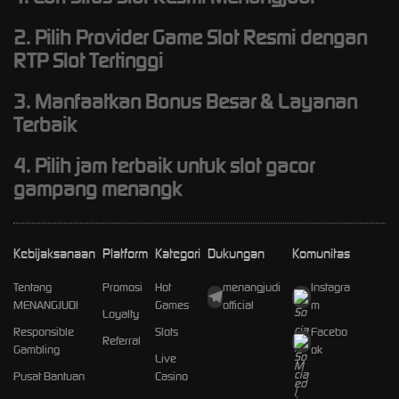
2. Pilih Provider Game Slot Resmi dengan
RTP Slot Tertinggi
3. Manfaatkan Bonus Besar & Layanan
Terbaik
4. Pilih jam terbaik untuk slot gacor
gampang menangk
Kebijaksanaan
Platform
Kategori
Dukungan
Komunitas
Tentang
Promosi
Hot
menangjudi
Instagra
MENANGJUDI
Games
official
m
Loyalty
Responsible
Slots
Facebo
Referral
Gambling
ok
Live
Pusat Bantuan
Casino