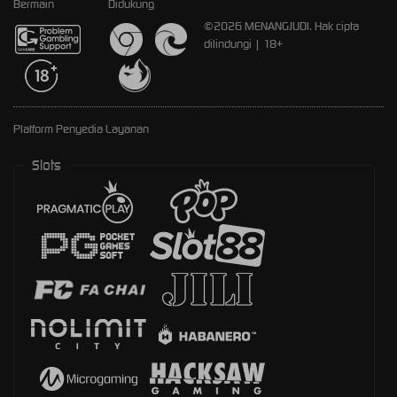
Bermain
Didukung
©2026 MENANGJUDI. Hak cipta
dilindungi | 18+
Platform Penyedia Layanan
Slots