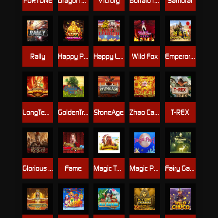
FORTUNE
Dragon Gold
Victory
Buffalo thunder
Samurai
Rally
Happy Prosperous
Happy Lantern
Wild Fox
Emperor Gate
LongTengHuXiao2
GoldenTree
StoneAge
Zhao Cai Jin Bao
T-REX
Glorious Rome
Fame
Magic Totem
Magic Pearl
Fairy Garden