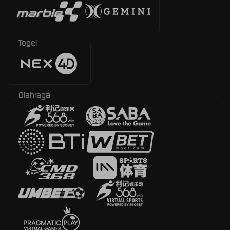
Togel
Olahraga