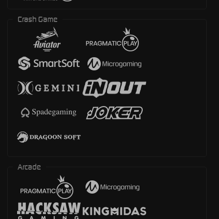
Crash Game
Arcade