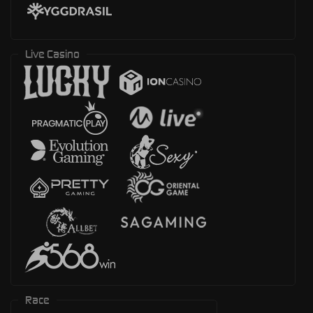
Live Casino
Race