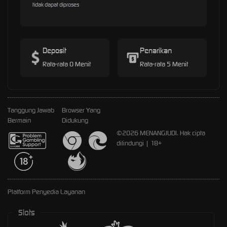
tidak dapat diproses
Deposit
Penarikan
Rata-rata 0 Menit
Rata-rata 5 Menit
Tanggung Jawab
Browser Yang
Bermain
Didukung
©2026 MENANGJUDI. Hak cipta
dilindungi | 18+
Platform Penyedia Layanan
Slots