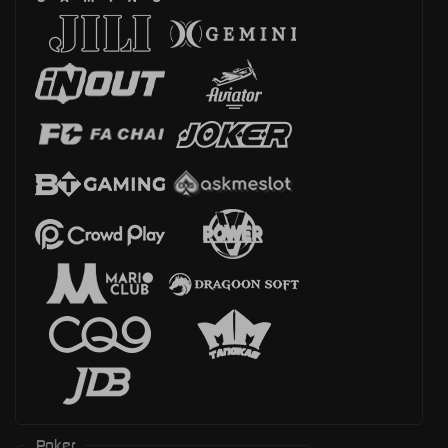
Poker