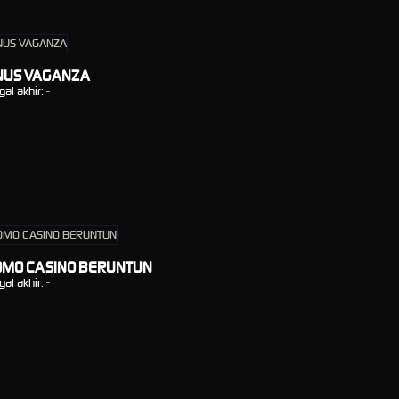
NUS VAGANZA
gal akhir:
-
MO CASINO BERUNTUN
gal akhir:
-