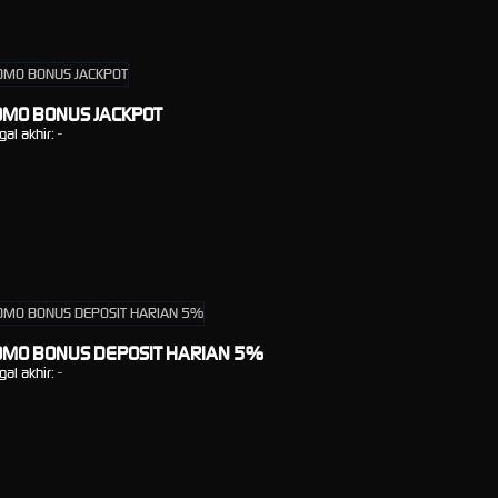
MO BONUS JACKPOT
gal akhir:
-
MO BONUS DEPOSIT HARIAN 5%
gal akhir:
-