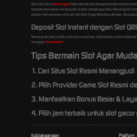
Situs Slot Gacor
Menangjudi
telah dikenal luas sebagai bandar judi Indo 
kepada para kawan menang slot. Bukan rahasia lagi kalau MenangJudi me
putaran dan peluang untuk win slot lebih tinggi dibanding dengan ‘situs gaco
Deposit Slot Instant dengan Slot QR
Menang slot jadi mudah untuk semua pemain. Karena kamu bisa melakukan dep
mengejar
Slot Maxwin
!
Tips Bermain Slot Agar Mud
1. Cari Situs Slot Resmi Menangjudi
2. Pilih Provider Game Slot Resmi d
3. Manfaatkan Bonus Besar & Laya
4. Pilih jam terbaik untuk slot ga
Kebijaksanaan
Platform