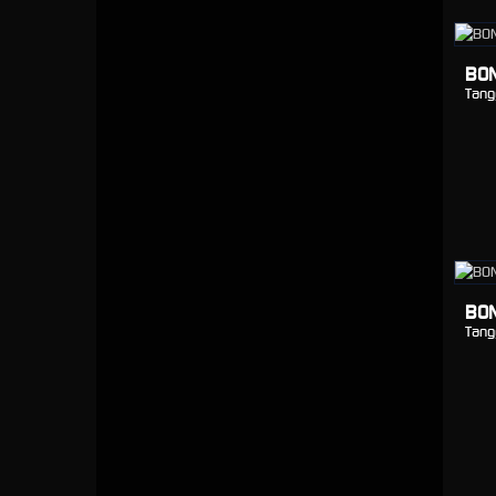
BON
Tang
BON
Tang