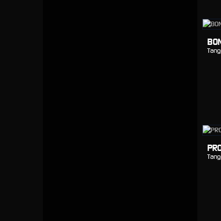
BO
Tang
PRO
Tang