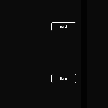
Detail
Detail