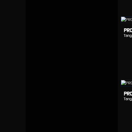
PRO
Tang
PRO
Tang