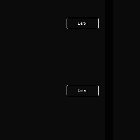
Detail
Detail